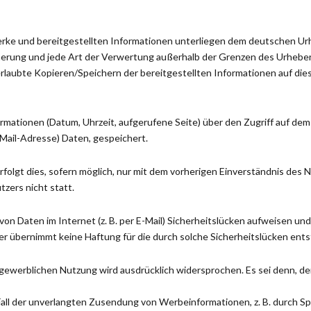
Werke und bereitgestellten Informationen unterliegen dem deutschen Ur
cherung und jede Art der Verwertung außerhalb der Grenzen des Urheberr
laubte Kopieren/Speichern der bereitgestellten Informationen auf dies
rmationen (Datum, Uhrzeit, aufgerufene Seite) über den Zugriff auf de
Mail-Adresse) Daten, gespeichert.
lgt dies, sofern möglich, nur mit dem vorherigen Einverständnis des 
zers nicht statt.
von Daten im Internet (z. B. per E-Mail) Sicherheitslücken aufweisen un
ter übernimmt keine Haftung für die durch solche Sicherheitslücken en
werblichen Nutzung wird ausdrücklich widersprochen. Es sei denn, der A
 Fall der unverlangten Zusendung von Werbeinformationen, z. B. durch Sp