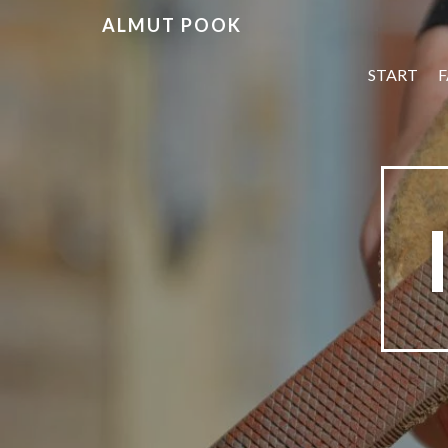
ALMUT POOK
START
F