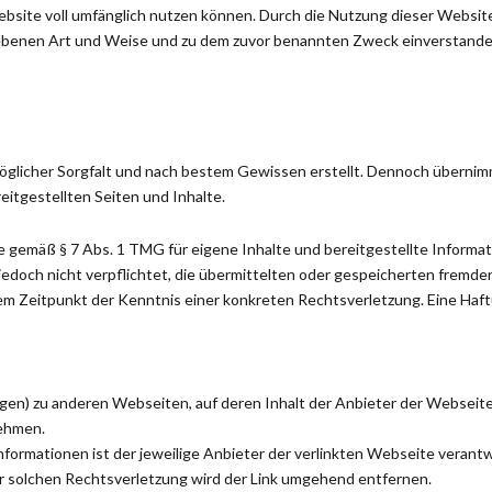
bsite voll umfänglich nutzen können. Durch die Nutzung dieser Website 
iebenen Art und Weise und zu dem zuvor benannten Zweck einverstande
möglicher Sorgfalt und nach bestem Gewissen erstellt. Dennoch überni
reitgestellten Seiten und Inhalte.
e gemäß § 7 Abs. 1 TMG für eigene Inhalte und bereitgestellte Informa
jedoch nicht verpflichtet, die übermittelten oder gespeicherten fremd
em Zeitpunkt der Kenntnis einer konkreten Rechtsverletzung. Eine Haft
ngen) zu anderen Webseiten, auf deren Inhalt der Anbieter der Webseit
nehmen.
 Informationen ist der jeweilige Anbieter der verlinkten Webseite veran
 solchen Rechtsverletzung wird der Link umgehend entfernen.