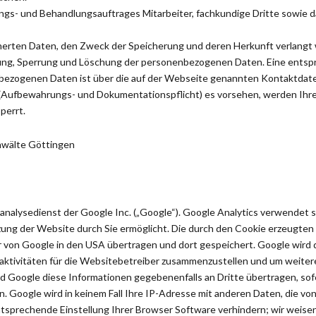
ungs- und Behandlungsauftrages Mitarbeiter, fachkundige Dritte sowie
cherten Daten, den Zweck der Speicherung und deren Herkunft verlangt
gung, Sperrung und Löschung der personenbezogenen Daten. Eine entsp
bezogenen Daten ist über die auf der Webseite genannten Kontaktdate
n (Aufbewahrungs- und Dokumentationspflicht) es vorsehen, werden Ihr
perrt.
anwälte Göttingen
nalysedienst der Google Inc. („Google“). Google Analytics verwendet s
ung der Website durch Sie ermöglicht. Die durch den Cookie erzeugten
ver von Google in den USA übertragen und dort gespeichert. Google wird
ktivitäten für die Websitebetreiber zusammenzustellen und um weiter
d Google diese Informationen gegebenenfalls an Dritte übertragen, sof
n. Google wird in keinem Fall Ihre IP-Adresse mit anderen Daten, die v
ntsprechende Einstellung Ihrer Browser Software verhindern; wir weisen S