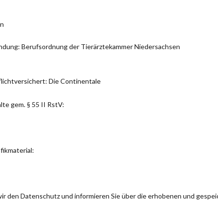
en
ndung: Berufsordnung der Tierärztekammer Niedersachsen
lichtversichert: Die Continentale
lte gem. § 55 II RstV:
ikmaterial:
 wir den Datenschutz und informieren Sie über die erhobenen und gespe