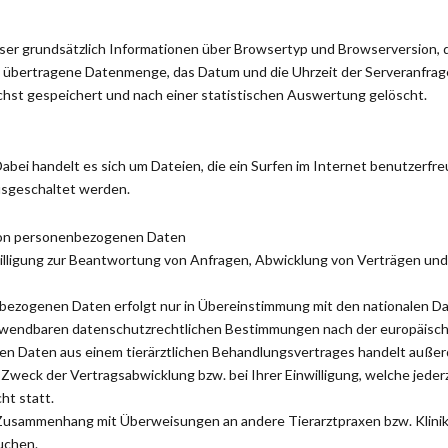
er grundsätzlich Informationen über Browsertyp und Browserversion, d
e übertragene Datenmenge, das Datum und die Uhrzeit der Serveranfrag
st gespeichert und nach einer statistischen Auswertung gelöscht.
bei handelt es sich um Dateien, die ein Surfen im Internet benutzerfreu
usgeschaltet werden.
 von personenbezogenen Daten
lligung zur Beantwortung von Anfragen, Abwicklung von Verträgen und 
bezogenen Daten erfolgt nur in Übereinstimmung mit den nationalen D
 anwendbaren datenschutzrechtlichen Bestimmungen nach der europäi
en Daten aus einem tierärztlichen Behandlungsvertrages handelt außerd
 Zweck der Vertragsabwicklung bzw. bei Ihrer Einwilligung, welche jede
ht statt.
sammenhang mit Überweisungen an andere Tierarztpraxen bzw. Klinik
uchen.