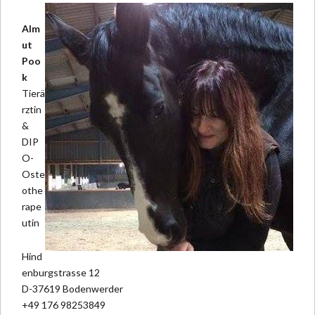
Alm
ut
Poo
k
Tierä
rztin
&
DIP
O-
Oste
othe
rape
utin
Hind
enburgstrasse 12
D-37619 Bodenwerder
+49 176 98253849